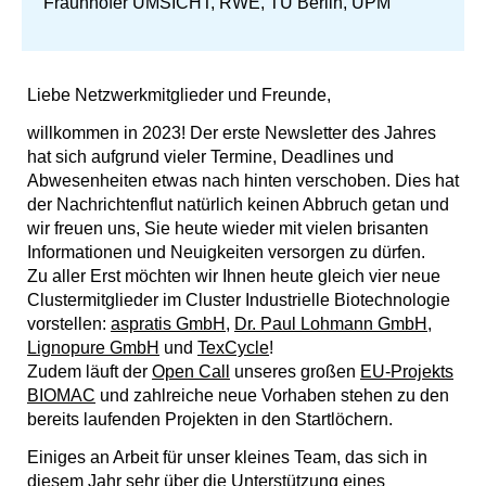
Fraunhofer UMSICHT, RWE, TU Berlin, UPM
Liebe Netzwerkmitglieder und Freunde,
willkommen in 2023! Der erste Newsletter des Jahres
hat sich aufgrund vieler Termine, Deadlines und
Abwesenheiten etwas nach hinten verschoben. Dies hat
der Nachrichtenflut natürlich keinen Abbruch getan und
wir freuen uns, Sie heute wieder mit vielen brisanten
Informationen und Neuigkeiten versorgen zu dürfen.
Zu aller Erst möchten wir Ihnen heute gleich vier neue
Clustermitglieder im Cluster Industrielle Biotechnologie
vorstellen:
aspratis GmbH
,
Dr. Paul Lohmann GmbH
,
Lignopure GmbH
und
TexCycle
!
Zudem läuft der
Open Call
unseres großen
EU-Projekts
BIOMAC
und zahlreiche neue Vorhaben stehen zu den
bereits laufenden Projekten in den Startlöchern.
Einiges an Arbeit für unser kleines Team, das sich in
diesem Jahr sehr über die
Unterstützung eines