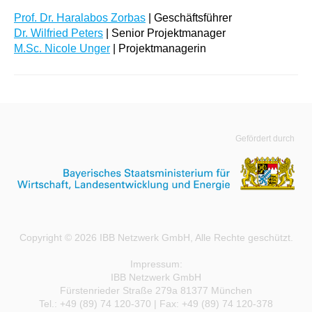
Prof. Dr. Haralabos Zorbas
| Geschäftsführer
Dr. Wilfried Peters
| Senior Projektmanager
M.Sc. Nicole Unger
| Projektmanagerin
Gefördert durch
Copyright © 2026 IBB Netzwerk GmbH, Alle Rechte geschützt.
Impressum:
IBB Netzwerk GmbH
Fürstenrieder Straße 279a 81377 München
Tel.: +49 (89) 74 120-370 | Fax: +49 (89) 74 120-378