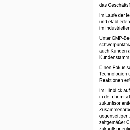
das Geschäft
Im Laufe der l
und etablierte
im industriell
Unter GMP-Bed
schwerpunktmäß
auch Kunden au
Kundenstamm 
Einen Fokus set
Technologien 
Reaktionen erf
Im Hinblick au
in der chemisc
zukunftsorient
Zusammenarbeit
gegenseitigen 
zeitgemäßer Ch
zukunftsorienti