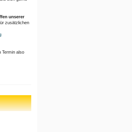
ffen unserer
für zusätzlichen
g
n Termin also