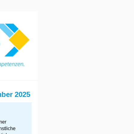
ber 2025
ner
nstliche