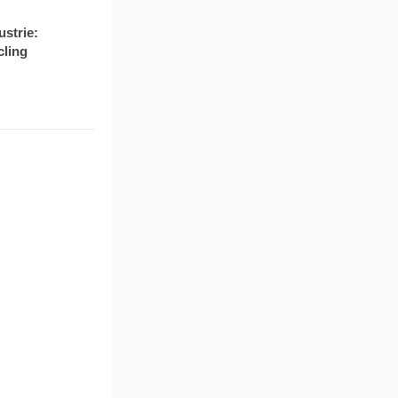
ustrie:
cling