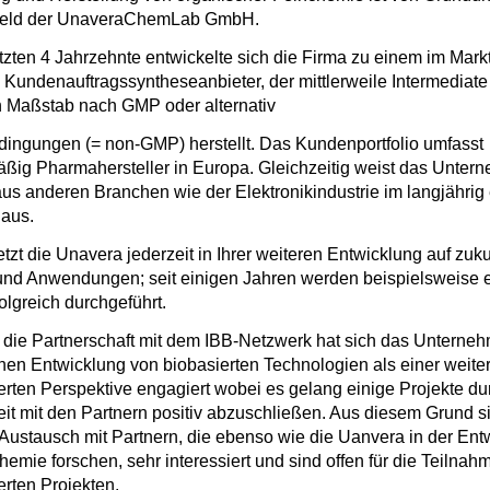
sfeld der UnaveraChemLab GmbH.
etzten 4 Jahrzehnte entwickelte sich die Firma zu einem im Mar
n Kundenauftragssyntheseanbieter, der mittlerweile Intermediate
en Maßstab nach GMP oder alternativ
ingungen (= non-GMP) herstellt. Das Kundenportfolio umfasst
ig Pharmahersteller in Europa. Gleichzeitig weist das Unter
s anderen Branchen wie der Elektronikindustrie im langjährig 
aus.
zt die Unavera jederzeit in Ihrer weiteren Entwicklung auf zukun
und Anwendungen; seit einigen Jahren werden beispielsweise 
olgreich durchgeführt.
f die Partnerschaft mit dem IBB-Netzwerk hat sich das Unterneh
hen Entwicklung von biobasierten Technologien als einer weite
ierten Perspektive engagiert wobei es gelang einige Projekte du
 mit den Partnern positiv abzuschließen. Aus diesem Grund s
Austausch mit Partnern, die ebenso wie die Uanvera in der Ent
emie forschen, sehr interessiert und sind offen für die Teilnah
erten Projekten.