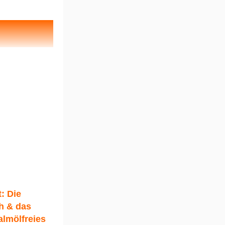
: Die
h & das
almölfreies