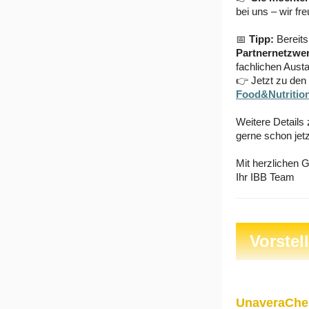
bei uns – wir fr
📅
Tipp:
Bereit
Partnernetzwer
fachlichen Aust
👉
Jetzt zu den
Food&Nutritio
Weitere Details
gerne schon jetz
Mit herzlichen 
Ihr IBB Team
Vorstel
UnaveraChem