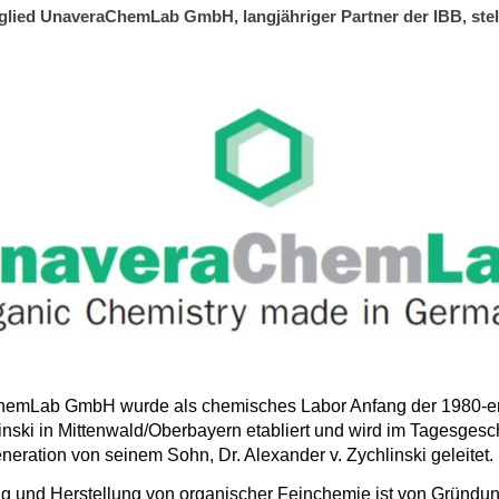
glied UnaveraChemLab GmbH, langjähriger Partner der IBB, stell
emLab GmbH wurde als chemisches Labor Anfang der 1980-er
inski in Mittenwald/Oberbayern etabliert und wird im Tagesgesch
neration von seinem Sohn, Dr. Alexander v. Zychlinski geleitet.
g und Herstellung von organischer Feinchemie ist von Gründu