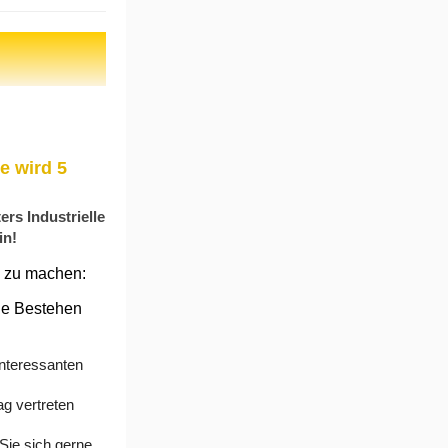
e wird 5
rs Industrielle
in!
m zu machen:
ige Bestehen
nteressanten
ag vertreten
ie sich gerne