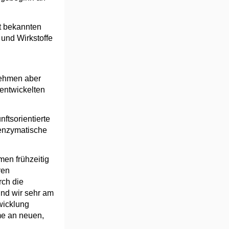
kt bekannten
 und Wirkstoffe
nehmen aber
entwickelten
ftsorientierte
enzymatische
men frühzeitig
ren
rch die
ind wir sehr am
wicklung
me an neuen,