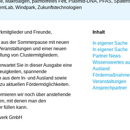
e, Makroalgen, palmölfreies Fett, Plasmid-DNA, PFAS, Spatens
mLab, Windpark, Zukunftstechnologien
kmitglieder und Freunde,
Inhalt
ch aus der Sommerpause mit neuen
In eigener Sache
Veranstaltungen und einer neuen
In eigener Sache
llung von Clustermitgliedern.
Partner News
Wissenswertes au
rwartet Sie in dieser Ausgabe eine
Ausland
euigkeiten, spannende
Fördermaßnahmen
 aus dem In- und Ausland sowie
Veranstaltungen
 zu aktuellen Fördermöglichkeiten.
Ansprechpartner
formieren wir noch über anstehende
en, mit denen man den
r füllen kann.
zwerk GmbH