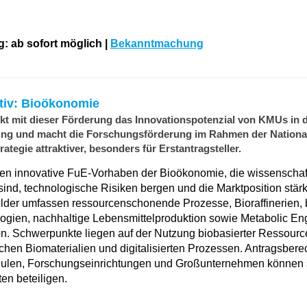
g: ab sofort möglich |
Bekanntmachung
tiv: Bioökonomie
t mit dieser Förderung das Innovationspotenzial von KMUs in 
ung und macht die Forschungsförderung im Rahmen der Nationa
tegie attraktiver, besonders für Erstantragsteller.
en innovative FuE-Vorhaben der Bioökonomie, die wissenschaf
sind, technologische Risiken bergen und die Marktposition stär
der umfassen ressourcenschonende Prozesse, Bioraffinerien, 
gien, nachhaltige Lebensmittelproduktion sowie Metabolic En
. Schwerpunkte liegen auf der Nutzung biobasierter Ressourc
chen Biomaterialien und digitalisierten Prozessen. Antragsberec
len, Forschungseinrichtungen und Großunternehmen können s
en beteiligen.