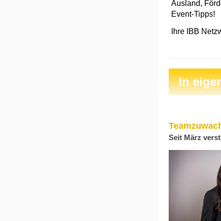
Ausland, Förd
Event-Tipps!
Ihre IBB Net
In eige
Teamzuwachs
Seit März vers