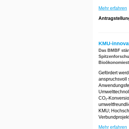
Mehr erfahren
Antragstellun
KMU-innova
Das BMBF stärk
Spitzenforsch
Bioökonomiestra
Gefördert werd
anspruchsvoll 
Anwendungsfel
Umwelttechnolo
CO₂-Konversion
umweltfreundli
KMU; Hochschu
Verbundprojekt
Mehr erfahren