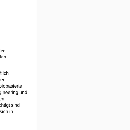
der
len
tlich
ken.
biobasierte
gineering und
en,
htigt sind
ich in