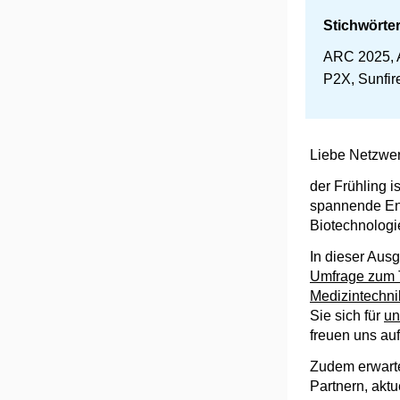
Stichwörter
ARC 2025, 
P2X, Sunfi
Liebe Netzwer
der Frühling i
spannende Ent
Biotechnolog
In dieser Ausg
Umfrage zum T
Medizintechni
Sie sich für
un
freuen uns auf
Zudem erwarte
Partnern, akt