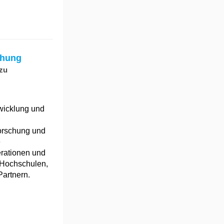
chung
 zu
twicklung und
forschung und
e
erationen und
 Hochschulen,
artnern.