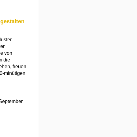
tgestalten
uster
ter
le von
m die
ehen, freuen
10-minütigen
 September