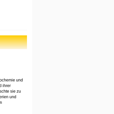
Biochemie und
 ihrer
schte sie zu
erien und
en