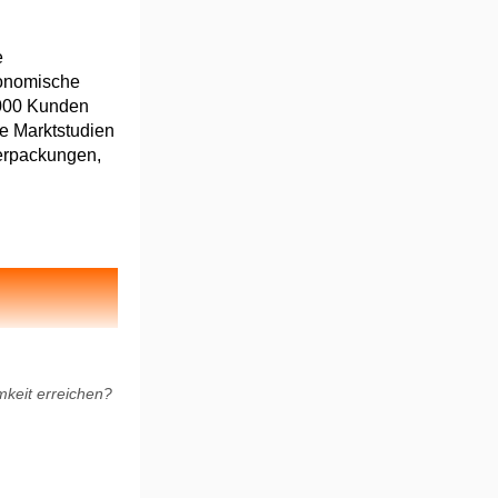
e
konomische
0.000 Kunden
te Marktstudien
Verpackungen,
keit erreichen?