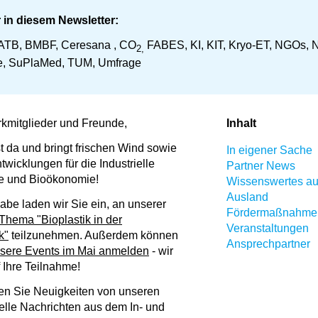
 in diesem Newsletter:
ATB, BMBF, Ceresana , CO
FABES, KI, KIT, Kryo-ET, NGOs, 
2,
re, SuPlaMed, TUM, Umfrage
kmitglieder und Freunde,
Inhalt
st da und bringt frischen Wind sowie
In eigener Sache
wicklungen für die Industrielle
Partner News
ie und Bioökonomie!
Wissenswertes au
Ausland
abe laden wir Sie ein, an unserer
Fördermaßnahmen
hema "Bioplastik in der
Veranstaltungen
k"
teilzunehmen. Außerdem können
Ansprechpartner
sere Events im Mai anmelden
- wir
 Ihre Teilnahme!
n Sie Neuigkeiten von unseren
uelle Nachrichten aus dem In- und