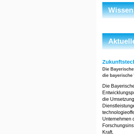
Wissen
Aktuel
Zukunftstech
Die Bayerische
die bayerische
Die Bayerisch
Entwicklungspro
die Umsetzung
Dienstleistung
technologieoff
Unternehmen de
Forschungsinsti
Kraft.