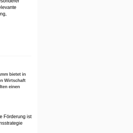
esonderer
elevante
ung,
mm bietet in
on Wirtschaft
lten einen
e Förderung ist
nsstrategie