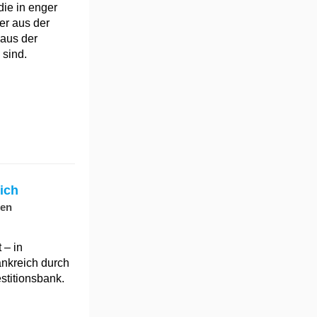
ie in enger
er aus der
 aus der
 sind.
ich
hen
 – in
rankreich durch
stitionsbank.