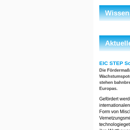
Wissen
Aktuel
EIC STEP Sc
Die Fördermaßn
Wachstumspoten
stehen bahnbre
Europas.
Gefördert werd
internationale
Form von Misch
Vernetzungsmög
technologieget