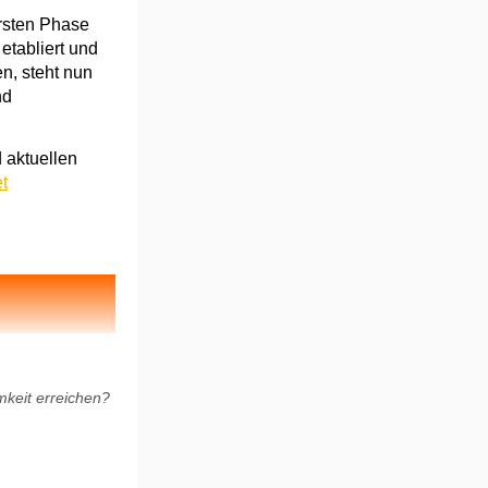
rsten Phase
etabliert und
n, steht nun
nd
 aktuellen
t
keit erreichen?