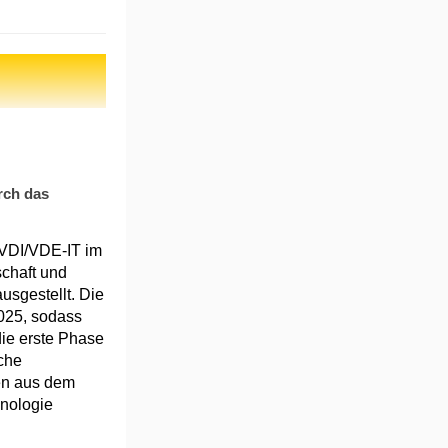
rch das
 VDI/VDE-IT im
schaft und
sgestellt. Die
2025, sodass
ie erste Phase
iche
en aus dem
nologie