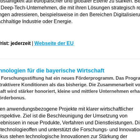
bsfähigkeit auf europäischer und globaler Ebene zu stärken. B
f Deep-Tech-Unternehmen, die mit ihren Lösungen strategisch r
gen adressieren, beispielsweise in den Bereichen Digitalisier
chhaltige Industrie oder Energie.
ist: jederzeit
|
Webseite der EU
nologien für die bayerische Wirtschaft
 Forschungsstiftung hat ein neues Förderprogramm. Das Progra
ttraktivere Konditionen als das bisherige. Die Zusammenarbeit v
ft wird stärker honoriert, kleine und mittlere Unternehmen erha
Förderbonus.
en anwendungsbezogene Projekte mit klarer wirtschaftlicher
pektive. Ziel ist die Beschleunigung der Umsetzung von
bnissen in neue Produkte, Verfahren und Dienstleistungen. Di
technologieoffen und unterstützt die Forschungs- und Innovatio
kus stehen technologische Innovationen zur Stärkung der