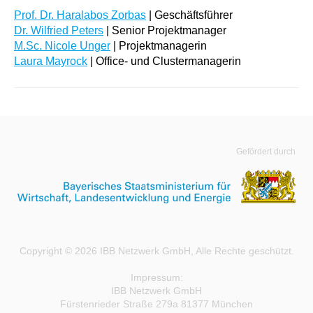
Prof. Dr. Haralabos Zorbas
| Geschäftsführer
Dr. Wilfried Peters
| Senior Projektmanager
M.Sc. Nicole Unger
| Projektmanagerin
Laura Mayrock
| Office- und Clustermanagerin
Gefördert durch
Copyright © 2026 IBB Netzwerk GmbH, Alle Rechte geschützt.
Impressum:
IBB Netzwerk GmbH
Fürstenrieder Straße 279a 81377 München