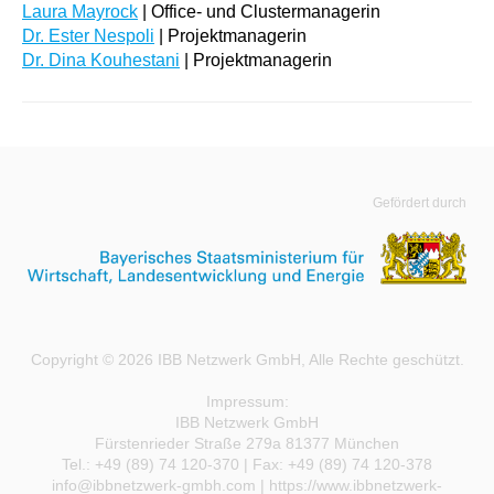
Laura Mayrock
| Office- und Clustermanagerin
Dr. Ester Nespoli
| Projektmanagerin
Dr. Dina Kouhestani
| Projektmanagerin
Gefördert durch
Copyright © 2026 IBB Netzwerk GmbH, Alle Rechte geschützt.
Impressum:
IBB Netzwerk GmbH
Fürstenrieder Straße 279a 81377 München
Tel.: +49 (89) 74 120-370 | Fax: +49 (89) 74 120-378
info@ibbnetzwerk-gmbh.com
|
https://www.ibbnetzwerk-